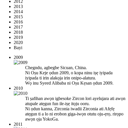
2012
2013
2014
2015
2016
2017
2018
2019
2020
Bayi
2009
Chegndu, agbegbe Sicuan, China.
Ni Oṣu Keje ọdun 2009, o kopa ninu iṣẹ iyipada
iyipada ti irin alakọja irin onipo-alatura.
Wọ inu Syeed Alibaba ni Oṣu Kẹsan ọdun 2009.
2010
Ti ṣafihan awọn igbesoke Zircon lori ayelujara ati awọn
atupale atẹgun fun ile-iṣẹ itọju ooru.
Ni ọdun kanna, Zirconia iwadii Zirconia ati Afẹfẹ
atẹgun ti a lo ni erobon giga-iwọn otutu oju-ẹrọ, rirọpo
awọn ọja YokoGa.
2011