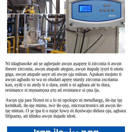
Ni idagbasoke ati ṣe agbejade awọn aṣapẹrẹ ti zirconia ti awọn
ibeere zirconia, awọn atupale atẹgun, awọn itupalẹ iyọri ti otutu
giga, awọn atupale aaye ati awọn ọja miiran. Apakan mojuto ti
awọn agbado to wa ni oludari apẹrẹ sturdy zirconia zscriania
kan, eyiti o ni airdy ti o dara, ẹniti o ni agbara air to dara,
resistance si mọnamọna ẹrọ ati resistance si ọna ija.
Awọn ọja jara Nonst ni a lo ni opolopo ni metallargy, ile-iṣẹ iṣẹ
kemikali, ile-iṣẹ mimu, iwe ile-ọṣọ, microactronics ati awọn ile-
iṣẹ miiran. O ṣe ipa ti o nṣiṣe lọwọ ni ilọsiwaju didara ọja, agbara
fifipamọ, ati idinku awọn itujade idoti.