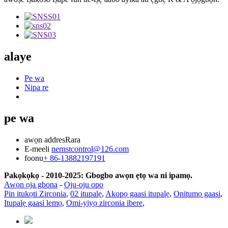
alaye
Pe wa
Nipa re
pe wa
awọn addres
Rara
E-meeli
nernstcontrol@126.com
foonu
+ 86-13882197191
Pakọkọkọ - 2010-2025: Gbogbo awọn ẹtọ wa ni ipamọ.
Awọn ọja gbona
-
Oju-oju opo
Pin itukọti Zirconia
,
02 itupalẹ
,
Akopọ gaasi itupalẹ
,
Onitumọ gaasi
,
Itupalẹ gaasi lemọ
,
Omi-yiyọ zirconia ibere
,