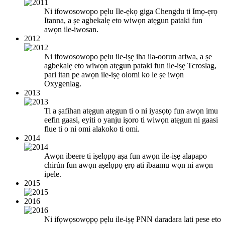
Ni ifowosowopo pẹlu Ile-ẹkọ giga Chengdu ti Imọ-ẹrọ
Itanna, a ṣe agbekalẹ eto wiwọn atẹgun pataki fun
awọn ile-iwosan.
2012
Ni ifowosowopo pẹlu ile-iṣẹ iha ila-oorun ariwa, a ṣe
agbekalẹ eto wiwọn atẹgun pataki fun ile-iṣẹ Tcroslag,
pari itan pe awọn ile-iṣẹ olomi ko le ṣe iwọn
Oxygenlag.
2013
Ti a ṣafihan atẹgun atẹgun ti o ni iyasọtọ fun awọn imu
eefin gaasi, eyiti o yanju iṣoro ti wiwọn atẹgun ni gaasi
flue ti o ni omi alakoko ti omi.
2014
Awọn ibeere ti iṣelọpọ aṣa fun awọn ile-iṣẹ alapapo
chirún fun awọn aṣelọpọ ẹrọ ati ibaamu wọn ni awọn
ipele.
2015
2016
Ni ifọwọsowọpọ pẹlu ile-iṣẹ PNN daradara lati pese eto