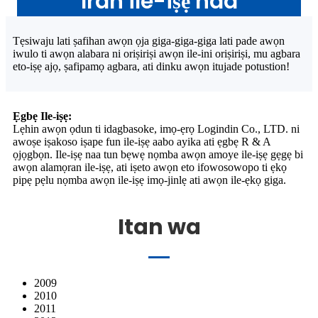
Iran ile-iṣẹ naa
Tẹsiwaju lati ṣafihan awọn ọja giga-giga-giga lati pade awọn
iwulo ti awọn alabara ni oriṣiriṣi awọn ile-ini oriṣiriṣi, mu agbara
eto-iṣẹ ajọ, ṣafipamọ agbara, ati dinku awọn itujade potustion!
Ẹgbẹ Ile-iṣẹ:
Lẹhin awọn ọdun ti idagbasoke, imọ-ẹrọ Logindin Co., LTD. ni
awoṣe iṣakoso iṣape fun ile-iṣẹ aabo ayika ati ẹgbẹ R & A
ọjọgbọn. Ile-iṣẹ naa tun bẹwẹ nọmba awọn amoye ile-iṣẹ gẹgẹ bi
awọn alamọran ile-iṣẹ, ati iṣeto awọn eto ifowosowopo ti ẹkọ
pipẹ pẹlu nọmba awọn ile-iṣẹ imọ-jinlẹ ati awọn ile-ẹkọ giga.
Itan wa
2009
2010
2011