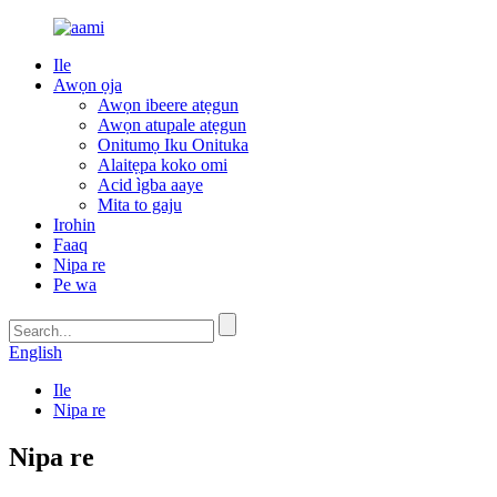
Ile
Awọn ọja
Awọn ibeere atẹgun
Awọn atupale atẹgun
Onitumọ Iku Onituka
Alaitẹpa koko omi
Acid ìgba aaye
Mita to gaju
Irohin
Faaq
Nipa re
Pe wa
English
Ile
Nipa re
Nipa re