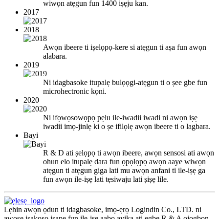
wiwọn atẹgun fun 1400 iṣẹju kan.
2017
2018
Awọn ibeere ti iṣelọpọ-kere si atẹgun ti aṣa fun awọn
alabara.
2019
Ni idagbasoke itupalẹ bulọọgi-atẹgun ti o ṣee gbe fun
microhectronic kọni.
2020
Ni ifọwọsowọpọ pẹlu ile-iwadii iwadi ni awọn iṣẹ
iwadii imọ-jinlẹ ki o ṣe ifilọlẹ awọn ibeere ti o lagbara.
Bayi
R & D ati ṣelọpọ ti awọn ibeere, awọn sensosi ati awọn
ohun elo itupalẹ dara fun ọpọlọpọ awọn aaye wiwọn
atẹgun ti atẹgun giga lati mu awọn anfani ti ile-iṣẹ ga
fun awọn ile-iṣẹ lati tẹsiwaju lati ṣiṣẹ lile.
Lẹhin awọn ọdun ti idagbasoke, imọ-ẹrọ Logindin Co., LTD. ni
awoṣe iṣakoso iṣape fun ile-iṣẹ aabo ayika ati ẹgbẹ R & A ọjọgbọn.