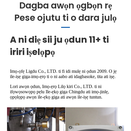
Dagba awọn ọgbọn rẹ
Pese ojutu ti o dara julọ
A ni diẹ sii ju ọdun 11+ ti
iriri iṣelọpọ
Imọ-ọfẹ Ligdu Co., LTD. ti fi idi mulẹ ni ọdun 2009. O jẹ
ile-iṣẹ giga-imọ-ẹrọ ti o ni aabo ati idagbasoke, tita ati iṣẹ.
Lori awọn ọdun, Imọ-ẹrọ Lilọ kiri Co., LTD. ti ni
ifọwọsowọpọ pẹlu Ile-ẹkọ giga Chingdu ati imọ-jinlẹ,
ọpọlọpọ awọn ile-ẹkọ giga ati awọn ile-iṣẹ tuntun.