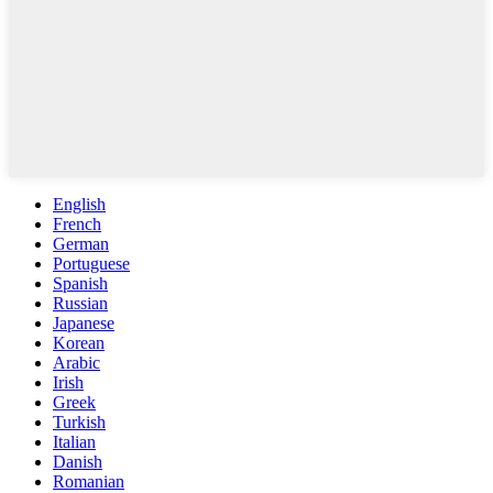
English
French
German
Portuguese
Spanish
Russian
Japanese
Korean
Arabic
Irish
Greek
Turkish
Italian
Danish
Romanian